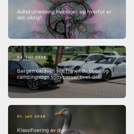
Adhd utredning hva skjer, og hvorfor er
det viktig?
02. juli 2026
Bergen caravan slik finner du bobil og
campingvogn som passer livet ditt
01. juli 2026
Klassifisering av dyr