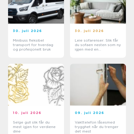
30. juli 2026
30. juli 2026
Minibuss fleksibel
Leie sofarenser: Slik får
transport for hverdag
du sofaen nesten som ny
og profesjonelt bruk
igjen med en
tekstilrenser for sofa
10. juli 2026
09. juli 2026
Selge gull slik får du
Vakttelefon låsesmed
mest igjen for verdiene
trygghet når du trenger
dine
det mest