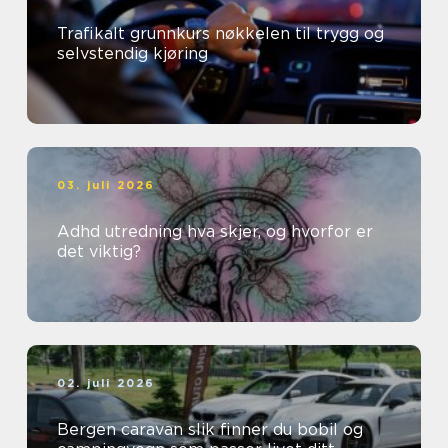
Trafikalt grunnkurs nøkkelen til trygg og
selvstendig kjøring
03. juli 2026
Adhd utredning hva skjer, og hvorfor er
det viktig?
02. juli 2026
Bergen caravan slik finner du bobil og