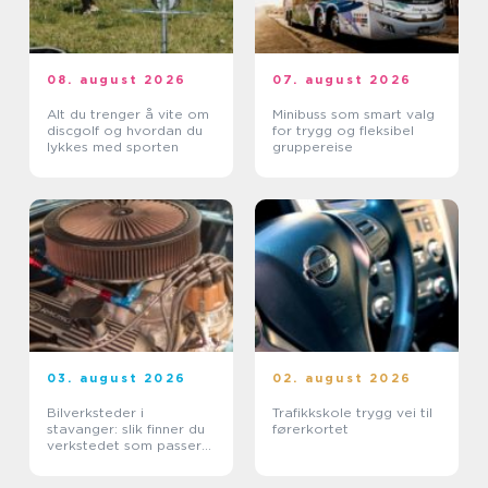
08. august 2026
07. august 2026
Alt du trenger å vite om
Minibuss som smart valg
discgolf og hvordan du
for trygg og fleksibel
lykkes med sporten
gruppereise
03. august 2026
02. august 2026
Bilverksteder i
Trafikkskole trygg vei til
stavanger: slik finner du
førerkortet
verkstedet som passer
for deg