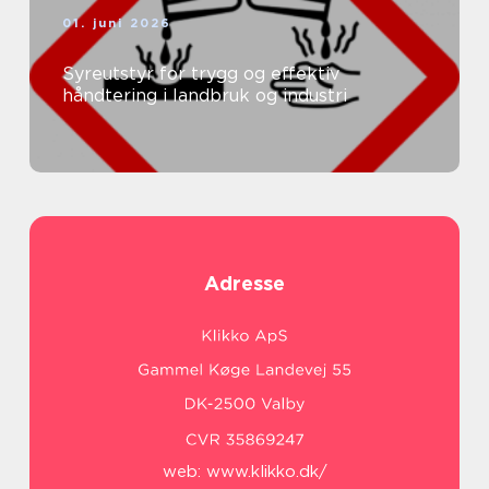
01. juni 2026
Syreutstyr for trygg og effektiv
håndtering i landbruk og industri
Adresse
web:
www.klikko.dk/