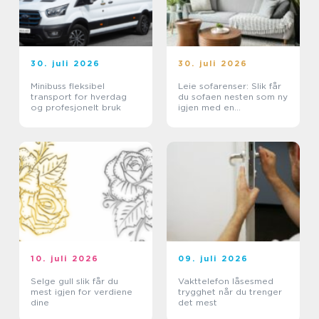
30. juli 2026
30. juli 2026
Minibuss fleksibel
Leie sofarenser: Slik får
transport for hverdag
du sofaen nesten som ny
og profesjonelt bruk
igjen med en
tekstilrenser for sofa
10. juli 2026
09. juli 2026
Selge gull slik får du
Vakttelefon låsesmed
mest igjen for verdiene
trygghet når du trenger
dine
det mest