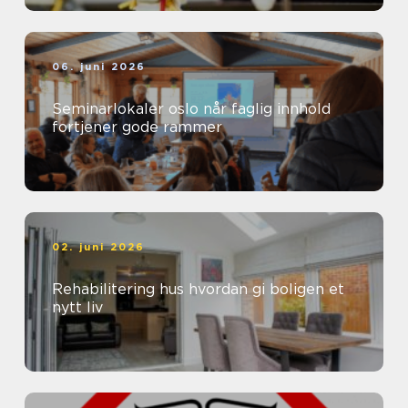
06. juni 2026
Seminarlokaler oslo når faglig innhold
fortjener gode rammer
02. juni 2026
Rehabilitering hus hvordan gi boligen et
nytt liv