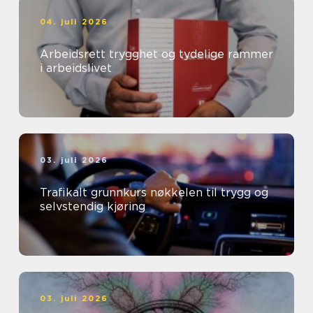
04. juli 2026
Arbeidsrett trygghet og tydelige rammer
i arbeidslivet
03. juli 2026
Trafikalt grunnkurs nøkkelen til trygg og
selvstendig kjøring
03. juli 2026