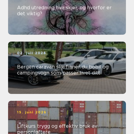
Adhd utredning hva skjer, og hvorfor er
det viktig?
02. juli 2026
Bergen caravan slik finner du bobil og
campingvogn som passer livet ditt
15. juni 2026
Liftkurs trygg og effektiv bruk av
personløftere