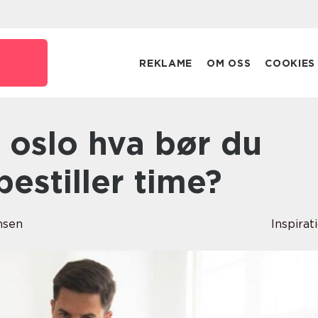
o
REKLAME
OM OSS
COOKIES
bestiller time?
ansen
Inspirat