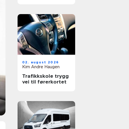
verkstedet som
passer for deg
02. august 2026
Kim Andre Haugen
Trafikkskole trygg
vei til førerkortet