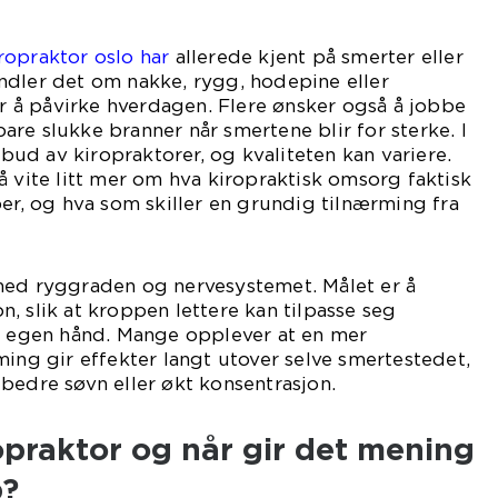
iropraktor oslo har
allerede kjent på smerter eller
ndler det om nakke, rygg, hodepine eller
å påvirke hverdagen. Flere ønsker også å jobbe
re slukke branner når smertene blir for sterke. I
ilbud av kiropraktorer, og kvaliteten kan variere.
å vite litt mer om hva kiropraktisk omsorg faktisk
per, og hva som skiller en grundig tilnærming fra
med ryggraden og nervesystemet. Målet er å
, slik at kroppen lettere kan tilpasse seg
på egen hånd. Mange opplever at en mer
ming gir effekter langt utover selve smertestedet,
bedre søvn eller økt konsentrasjon.
opraktor og når gir det mening
p?