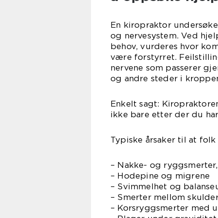
En kiropraktor undersøke
og nervesystem. Ved hjelp
behov, vurderes hvor ko
være forstyrret. Feilstill
nervene som passerer gj
og andre steder i kroppe
Enkelt sagt: Kiropraktore
ikke bare etter der du ha
Typiske årsaker til at fol
– Nakke- og ryggsmerter,
– Hodepine og migrene
– Svimmelhet og balanse
– Smerter mellom skulder
– Korsryggsmerter med uts