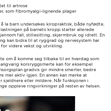
et til artrose
er, som fibromyalgi-lignende plager
å å la barn undersøkes kiropraktisk, både nyfødte,
astningen på barnets kropp starter allerede
ennom fall, stillesitting, skjermbruk og idrett. En
ng kan bidra til at ryggrad og nervesystem har
or videre vekst og utvikling.
fte om å komme seg tilbake til en hverdag som
langvarig korsryggsmerte kan for eksempel
msorgsplan gradvis gir mindre smerter, bedre
re mer aktiv igjen. En annen kan merke at
r sjeldnere eller mildere. Når funksjonen i
ge oppleve ringvirkninger på resten av helsen.