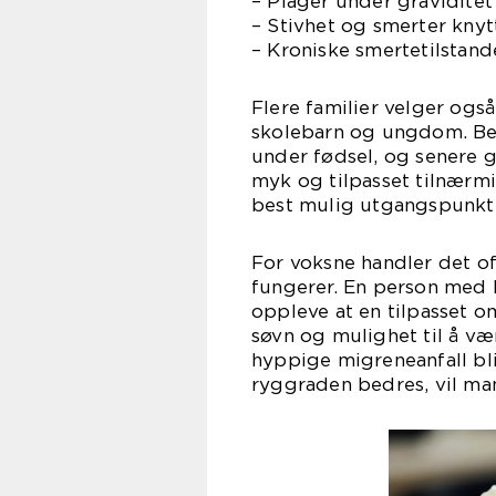
– Plager under graviditet
– Stivhet og smerter knytt
– Kroniske smertetilstand
Flere familier velger ogs
skolebarn og ungdom. Bel
under fødsel, og senere gj
myk og tilpasset tilnærmi
best mulig utgangspunkt f
For voksne handler det o
fungerer. En person med 
oppleve at en tilpasset o
søvn og mulighet til å væ
hyppige migreneanfall bli
ryggraden bedres, vil man