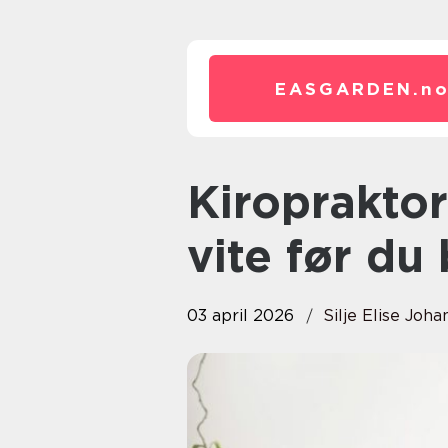
EASGARDEN.
n
Kiropraktor oslo hva bør du
vite før du 
03 april 2026
Silje Elise Joh