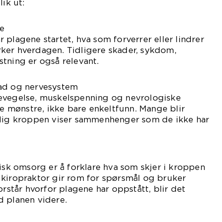
lik ut:
ie
 plagene startet, hva som forverrer eller lindrer
ker hverdagen. Tidligere skader, sykdom,
tning er også relevant.
rad og nervesystem
evegelse, muskelspenning og nevrologiske
ne mønstre, ikke bare enkeltfunn. Mange blir
elig kroppen viser sammenhenger som de ikke har
tisk omsorg er å forklare hva som skjer i kroppen
 kiropraktor gir rom for spørsmål og bruker
orstår hvorfor plagene har oppstått, blir det
d planen videre.