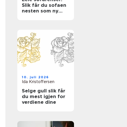
Slik får du sofaen
nesten som ny
igjen med en
tekstilrenser for
sofa
10. juli 2026
Ida Kristoffersen
Selge gull slik får
du mest igjen for
verdiene dine