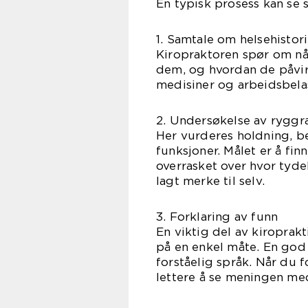
En typisk prosess kan se s
1. Samtale om helsehistor
Kiropraktoren spør om når
dem, og hvordan de påvir
medisiner og arbeidsbelas
2. Undersøkelse av rygg
Her vurderes holdning, b
funksjoner. Målet er å fin
overrasket over hvor tyd
lagt merke til selv.
3. Forklaring av funn
En viktig del av kiroprak
på en enkel måte. En god
forståelig språk. Når du f
lettere å se meningen me