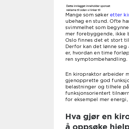
Mange som søker
etter k
ubehag en stund. Ofte ha
svimmelhet som begynner 
mer forebyggende, ikke ba
Oslo finnes det et stort t
Derfor kan det lønne seg 
er, hvordan en time forlø
ren symptombehandling.
En kiropraktor arbeider 
gjenopprette god funksjon
belastninger og tilhele 
funksjonsorientert tilnær
for eksempel mer energi, 
Hva gjør en kir
å oppsøke hjel