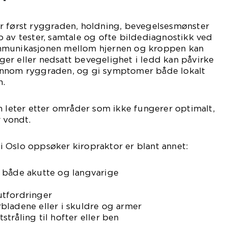
r først ryggraden, holdning, bevegelsesmønster
 av tester, samtale og ofte bildediagnostikk ved
mmunikasjonen mellom hjernen og kroppen kan
inger eller nedsatt bevegelighet i ledd kan påvirke
ennom ryggraden, og gi symptomer både lokalt
n.
n leter etter områder som ikke fungerer optimalt,
r vondt.
k i Oslo oppsøker kiropraktor er blant annet:
 både akutte og langvarige
utfordringer
bladene eller i skuldre og armer
tråling til hofter eller ben