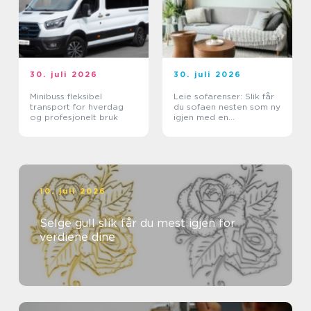
30. juli 2026
30. juli 2026
Minibuss fleksibel
Leie sofarenser: Slik får
transport for hverdag
du sofaen nesten som ny
og profesjonelt bruk
igjen med en
tekstilrenser for sofa
10. juli 2026
Selge gull slik får du mest igjen for
verdiene dine