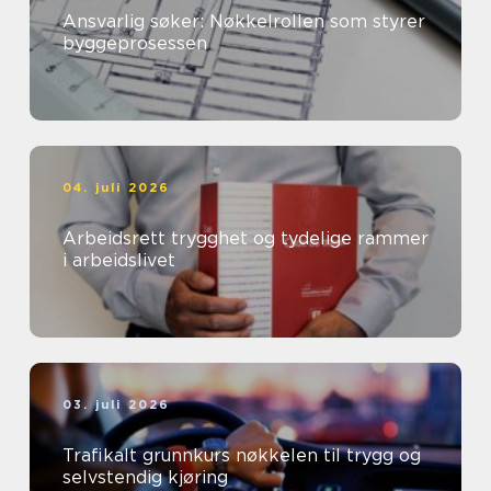
Ansvarlig søker: Nøkkelrollen som styrer
byggeprosessen
04. juli 2026
Arbeidsrett trygghet og tydelige rammer
i arbeidslivet
03. juli 2026
Trafikalt grunnkurs nøkkelen til trygg og
selvstendig kjøring