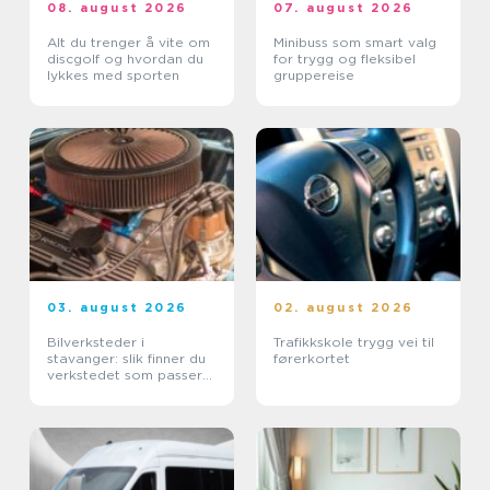
08. august 2026
07. august 2026
Alt du trenger å vite om
Minibuss som smart valg
discgolf og hvordan du
for trygg og fleksibel
lykkes med sporten
gruppereise
03. august 2026
02. august 2026
Bilverksteder i
Trafikkskole trygg vei til
stavanger: slik finner du
førerkortet
verkstedet som passer
for deg