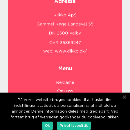
Adresse
web:
www.klikko.dk/
Menu
Reklame
Om oss
Cookies
På vores website bruges cookies til at huske dine
indstillinger, statistik og personalisering af indhold og
Kontakt Oss
annoncer. Denne information deles med tredjepart. Ved
Sitemap
fortsat brug af websiden godkender du cookiepolitikken.
Ok
Privatlivspolitik