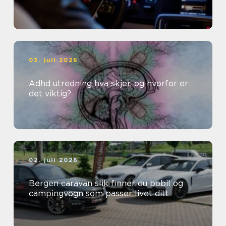
03. juli 2026
Adhd utredning hva skjer, og hvorfor er
det viktig?
02. juli 2026
Bergen caravan slik finner du bobil og
campingvogn som passer livet ditt