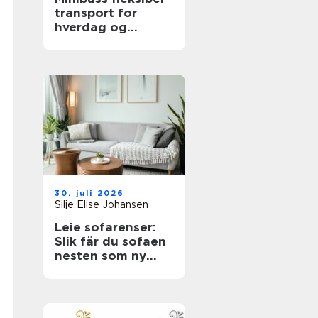
transport for
hverdag og
profesjonelt bruk
30. juli 2026
Silje Elise Johansen
Leie sofarenser:
Slik får du sofaen
nesten som ny
igjen med en
tekstilrenser for
sofa