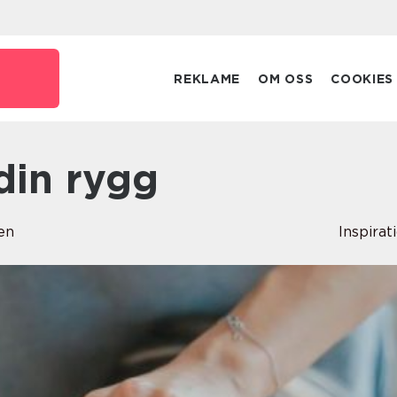
o
REKLAME
OM OSS
COOKIES
 din rygg
en
Inspirat