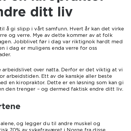
dre ditt liv
il å gi slipp i vårt samfunn. Hvert år kan det virke
rre og verre. Mye av dette kommer av at folk
agen. Jobblivet før i dag var riktignok hardt med
gen i dag er muligens enda verre for oss
ader.
arbeidslivet over natta. Derfor er det viktig at vi
r arbeidstiden. Ett av de kanskje aller beste
ed en kiropraktor. Dette er en løsning som kan gi
 den trenger – og dermed faktisk endre ditt liv.
rtene
alene, og legger du til andre muskel og
tisk 70% av sykefraværet i Norge fra disse