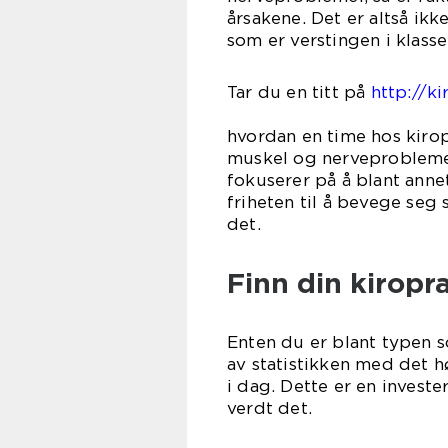
årsakene. Det er altså ik
som er verstingen i klasse
Tar du en titt på
http://k
kan du
hvordan en time hos kiro
muskel og nerveproblemer
fokuserer på å blant anne
friheten til å bevege seg
d
Finn din kiropra
Enten du er blant typen s
av statistikken med det h
i dag. Dette er en investe
verdt det.