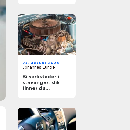
gruppereise
03. august 2026
Johannes Lunde
Bilverksteder i
stavanger: slik
finner du
verkstedet som
passer for deg