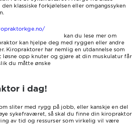
ke den klassiske forkjølelsen eller omgangssyken
n.
iropraktorkge.no/
 lese mer om
praktor kan hjelpe deg med ryggen eller andre
. Kiropraktorer har nemlig en utdannelse som
t løsne opp knuter og gjøre at din muskulatur får
 slik du måtte ønske
et.
ktor i dag!
om sliter med rygg på jobb, eller kanskje en del
øye sykefraværet, så skal du finne din kiropraktor
ring av tid og ressurser som virkelig vil være