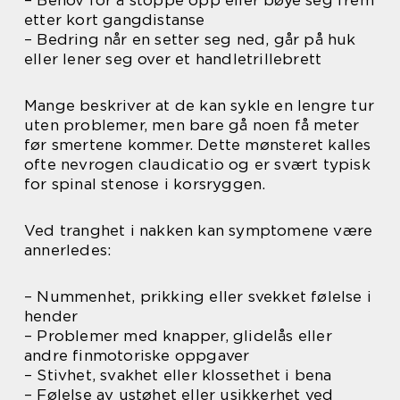
– Behov for å stoppe opp eller bøye seg frem
etter kort gangdistanse
– Bedring når en setter seg ned, går på huk
eller lener seg over et handletrillebrett
Mange beskriver at de kan sykle en lengre tur
uten problemer, men bare gå noen få meter
før smertene kommer. Dette mønsteret kalles
ofte nevrogen claudicatio og er svært typisk
for spinal stenose i korsryggen.
Ved tranghet i nakken kan symptomene være
annerledes:
– Nummenhet, prikking eller svekket følelse i
hender
– Problemer med knapper, glidelås eller
andre finmotoriske oppgaver
– Stivhet, svakhet eller klossethet i bena
– Følelse av ustøhet eller usikkerhet ved