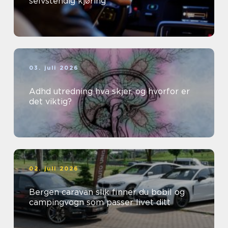
selvstendig kjøring
03. juli 2026
Adhd utredning hva skjer, og hvorfor er
det viktig?
02. juli 2026
Bergen caravan slik finner du bobil og
campingvogn som passer livet ditt