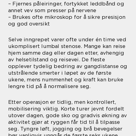
– Fjernes påleiringer, fortykket leddbånd og
annet vev som presser på nervene
– Brukes ofte mikroskop for å sikre presisjon
og god oversikt
Selve inngrepet varer ofte under én time ved
ukomplisert lumbal stenose. Mange kan reise
hjem samme dag eller dagen etter, avhengig
av helsetilstand og reisevei. De fleste
opplever tydelig bedring av gangdistanse og
utstrålende smerter i løpet av de første
ukene, mens nummenhet og kraft kan bruke
lengre tid på å normalisere seg.
Etter operasjon er tidlig, men kontrollert,
mobilisering viktig. Korte turer jevnt fordelt
utover dagen, gode sko og gradvis økning av
aktivitet gjør at ryggen får tid til å tilpasse
seg. Tyngre løft, jogging og brå bevegelser
bør vanligvis unngås de første seks ukene.