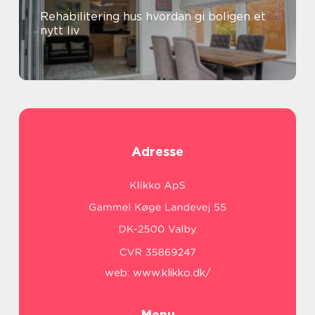
Rehabilitering hus hvordan gi boligen et
nytt liv
Adresse
web:
www.klikko.dk/
Menu