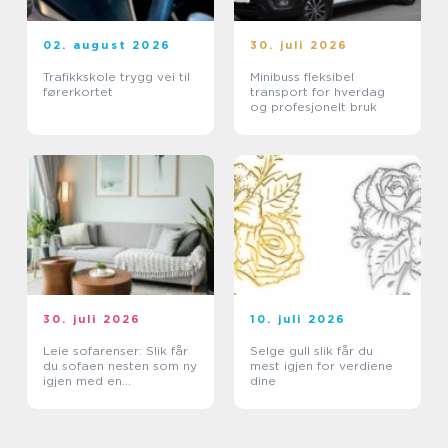
02. august 2026
30. juli 2026
Trafikkskole trygg vei til
Minibuss fleksibel
førerkortet
transport for hverdag
og profesjonelt bruk
30. juli 2026
10. juli 2026
Leie sofarenser: Slik får
Selge gull slik får du
du sofaen nesten som ny
mest igjen for verdiene
igjen med en
dine
tekstilrenser for sofa