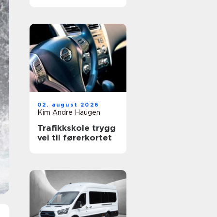
verkstedet som
passer for deg
02. august 2026
Kim Andre Haugen
Trafikkskole trygg
vei til førerkortet