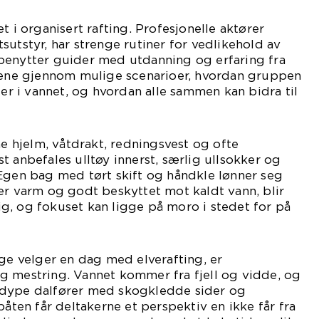
t i organisert rafting. Profesjonelle aktører
sutstyr, har strenge rutiner for vedlikehold av
benytter guider med utdanning og erfaring fra
idene gjennom mulige scenarioer, hvordan gruppen
ler i vannet, og hvordan alle sammen kan bidra til
ne hjelm, våtdrakt, redningsvest og ofte
t anbefales ulltøy innerst, særlig ullsokker og
Egen bag med tørt skift og håndkle lønner seg
er varm og godt beskyttet mot kaldt vann, blir
g, og fokuset kan ligge på moro i stedet for på
nge velger en dag med elverafting, er
g mestring. Vannet kommer fra fjell og vidde, og
 dype dalfører med skogkledde sider og
båten får deltakerne et perspektiv en ikke får fra