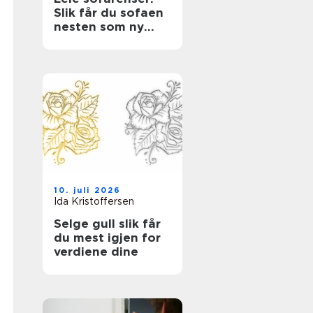
Slik får du sofaen
nesten som ny
igjen med en
tekstilrenser for
sofa
10. juli 2026
Ida Kristoffersen
Selge gull slik får
du mest igjen for
verdiene dine