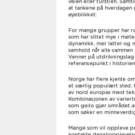
veien eller turstien. Sam
at tankene på hverdagen g
øyeblikket.
For mange grupper har raf
som har sittet mye i møte
dynamikk, mer latter og me
samhold når alle sammen
Venner på utdrikningslag 
referansepunkt i historien
Norge har flere kjente om
et særlig populært sted.
av nord europas mest tekni
Kombinasjonen av varierte
som geilo gjør området at
som søker en minneverdig
Mange som vil oppleve pro
kontakte dagaliopplevelse