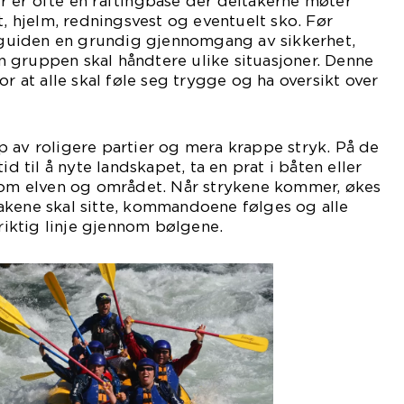
r er ofte en raftingbase der deltakerne møter
t, hjelm, redningsvest og eventuelt sko. Før
r guiden en grundig gjennomgang av sikkerhet,
 gruppen skal håndtere ulike situasjoner. Denne
or at alle skal føle seg trygge og ha oversikt over
 av roligere partier og mera krappe stryk. På de
id til å nyte landskapet, ta en prat i båten eller
n om elven og området. Når strykene kommer, økes
akene skal sitte, kommandoene følges og alle
 riktig linje gjennom bølgene.