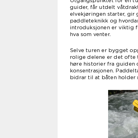
Utgangspunktet for en tu
guider, får utdelt våtdrak
elvekjøringen starter, gi
paddleteknikk og hvordan
introduksjonen er viktig f
hva som venter.
Selve turen er bygget opp
rolige delene er det ofte t
høre historier fra guide
konsentrasjonen. Paddelt
bidrar til at båten holder