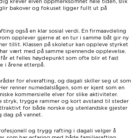
tidig krever elven oppmerksomhet hele tiden, slik
lir bakover og fokuset ligger fullt ut på
ting også en klar sosial verdi. En firmaavdeling
rom opplever gjerne at en tur i samme båt gir ny
r tillit. Klassen på skoletur kan oppleve styrket
 har vært med på samme spennende opplevelse.
får et felles høydepunkt som ofte blir et fast
e i årene etterpå.
råder for elverafting, og dagali skiller seg ut som
 Her renner numedalslågen, som er kjent som en
ske kommersielle elver for slike aktiviteter.
 stryk, trygge rammer og kort avstand til steder
traktivt for både norske og utenlandske gjester
 dag på vannet.
fesjonell og trygg rafting i dagali velger å
r, som har erfaring med både familierafting,