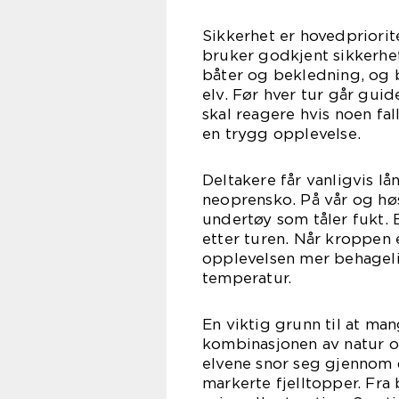
Sikkerhet er hovedpriorite
bruker godkjent sikkerhet
båter og bekledning, og 
elv. Før hver tur går gu
skal reagere hvis noen fal
en trygg opplevelse.
Deltakere får vanligvis lå
neoprensko. På vår og høs
undertøy som tåler fukt. 
etter turen. Når kroppen 
opplevelsen mer behageli
temperatur.
En viktig grunn til at ma
kombinasjonen av natur o
elvene snor seg gjennom
markerte fjelltopper. Fra 