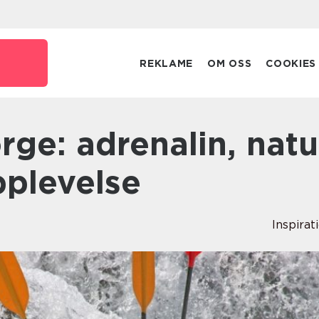
o
REKLAME
OM OSS
COOKIES
pplevelse
Inspirat