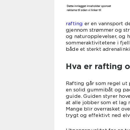
rafting
er en vannsport d
gjennom strømmer og stry
og naturopplevelser, og 
sommeraktivitetene i fjel
både et sterkt adrenalink
Hva er rafting 
Rafting går som regel ut 
en solid gummibåt og pa
guide. Guiden styrer hov
at alle jobber som et lag 
Mange blir overrasket over
trygt og effektivt ned elv