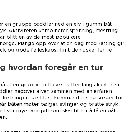
er en gruppe paddler ned en elv i gummibåt
k. Aktiviteten kombinerer spenning, mestring
har blitt en av de mest populære
lnorge. Mange opplever at en dag med rafting gir
ick og gode felleskapsglimt de husker lenge.
og hvordan foregår en tur
på at en gruppe deltakere sitter langs kantene i
ddler nedover elven sammen med en erfaren
edretningen, gir klare kommandoer og sørger for
når båten møter bølger, svinger og bratte stryk.
 hvor mye samspill som skal til for å få en båt
en.