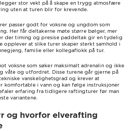
 legger stor vekt på å skape en trygg atmosfære
ing uten at turen blir for krevende.
urer passer godt for voksne og ungdom som
ng. Her får deltakerne møte større bølger, mer
er der timing og presise paddeltak gir en tydelig
e opplever at slike turer skaper sterkt samhold i
negjeng, familie eller kollegaflokk på tur.
mot voksne som søker maksimalt adrenalin og ikke
ig våte og utfordret. Disse turene går gjerne på
tekniske vanskelighetsgrad og krever at
er komfortable i vann og kan følge instruksjoner
efaler erfaring fra tidligere raftingturer før man
este variantene.
yr og hvorfor elverafting
e