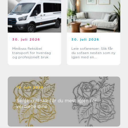
30. juli 2026
30. juli 2026
Minibuss fleksibel
Leie sofarenser: Slik får
transport for hverdag
du sofaen nesten som ny
og profesjonelt bruk
igjen med en
tekstilrenser for sofa
10. juli 2026
Selge gull slik får du mest igjen for
verdiene dine