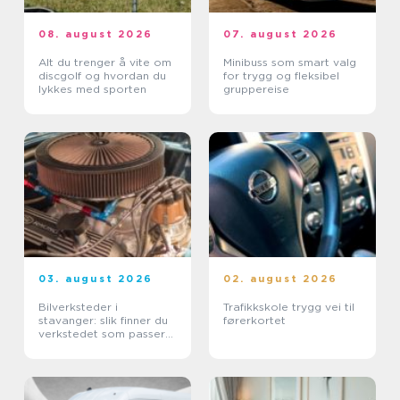
08. august 2026
07. august 2026
Alt du trenger å vite om
Minibuss som smart valg
discgolf og hvordan du
for trygg og fleksibel
lykkes med sporten
gruppereise
03. august 2026
02. august 2026
Bilverksteder i
Trafikkskole trygg vei til
stavanger: slik finner du
førerkortet
verkstedet som passer
for deg