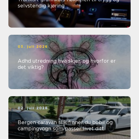
selvstendig kjøring
03. juli 2026
Adhd utredning hva skjer, og hvorfor er
det viktig?
02. juli 2026
Bergen caravan slik finner du bobil og
campingvogn som passer livet ditt