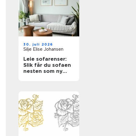
30. juli 2026
Silje Elise Johansen
Leie sofarenser:
Slik får du sofaen
nesten som ny
igjen med en
tekstilrenser for
sofa