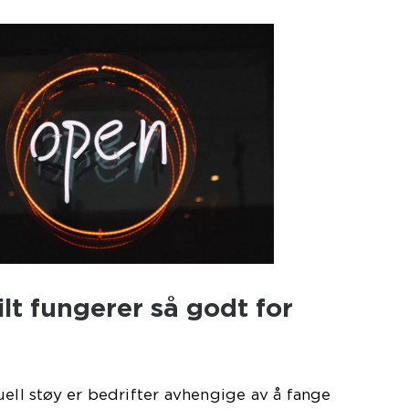
lt fungerer så godt for
uell støy er bedrifter avhengige av å fange