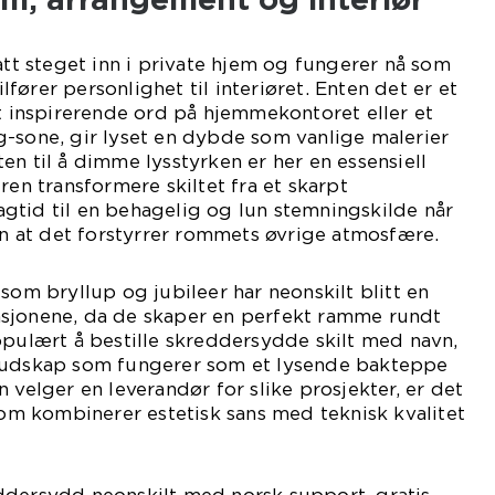
att steget inn i private hjem og fungerer nå som
ører personlighet til interiøret. Enten det er et
et inspirerende ord på hjemmekontoret eller et
-sone, gir lyset en dybde som vanlige malerier
en til å dimme lysstyrken er her en essensiell
ren transformere skiltet fra et skarpt
gtid til en behagelig og lun stemningskilde når
ten at det forstyrrer rommets øvrige atmosfære.
som bryllup og jubileer har neonskilt blitt en
sjonene, da de skaper en perfekt ramme rundt
opulært å bestille skreddersydde skilt med navn,
 budskap som fungerer som et lysende bakteppe
 velger en leverandør for slike prosjekter, er det
 som kombinerer estetisk sans med teknisk kvalitet