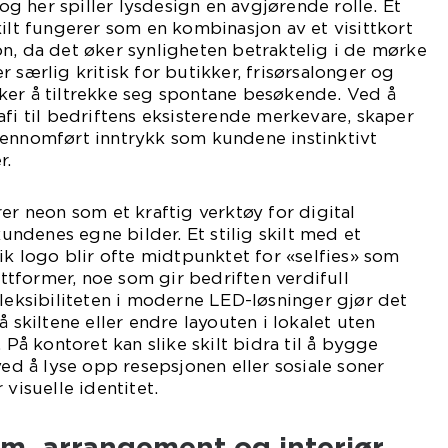
 her spiller lysdesign en avgjørende rolle. Et
kilt fungerer som en kombinasjon av et visittkort
n, da det øker synligheten betraktelig i de mørke
 særlig kritisk for butikker, frisørsalonger og
ker å tiltrekke seg spontane besøkende. Ved å
afi til bedriftens eksisterende merkevare, skaper
jennomført inntrykk som kundene instinktivt
r.
er neon som et kraftig verktøy for digital
denes egne bilder. Et stilig skilt med et
nik logo blir ofte midtpunktet for «selfies» som
lattformer, noe som gir bedriften verdifull
Fleksibiliteten i moderne LED-løsninger gjør det
å skiltene eller endre layouten i lokalet uten
. På kontoret kan slike skilt bidra til å bygge
ved å lyse opp resepsjonen eller sosiale soner
 visuelle identitet.
jem, arrangement og interiør