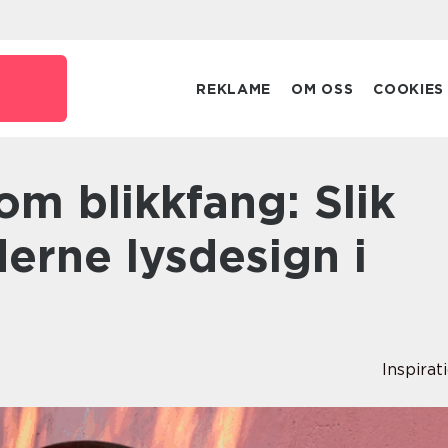
o
REKLAME
OM OSS
COOKIES
erne lysdesign i
Inspirat