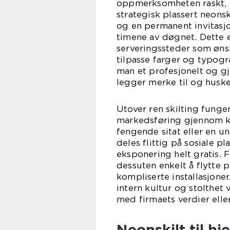
oppmerksomheten raskt, og
strategisk plassert neons
og en permanent invitasjo
timene av døgnet. Dette er
serveringssteder som øns
tilpasse farger og typogr
man et profesjonelt og g
legger merke til og huske
Utover ren skilting funger
markedsføring gjennom kun
fengende sitat eller en u
deles flittig på sosiale p
eksponering helt gratis. 
dessuten enkelt å flytte p
kompliserte installasjoner
intern kultur og stolthet 
med firmaets verdier eller
Neonskilt til h