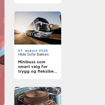
lykkes med
sporten
07. august 2026
Hilde Sofie Bakken
Minibuss som
smart valg for
trygg og fleksibel
gruppereise