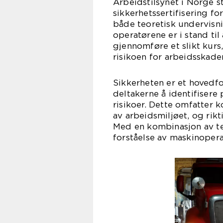
Arbeidstilsynet i Norge st
sikkerhetssertifisering f
både teoretisk undervisni
operatørene er i stand ti
gjennomføre et slikt kurs
risikoen for arbeidsskade
Sikkerheten er et hovedfo
deltakerne å identifisere
risikoer. Dette omfatter 
av arbeidsmiljøet, og rikt
Med en kombinasjon av teo
forståelse av maskinoper