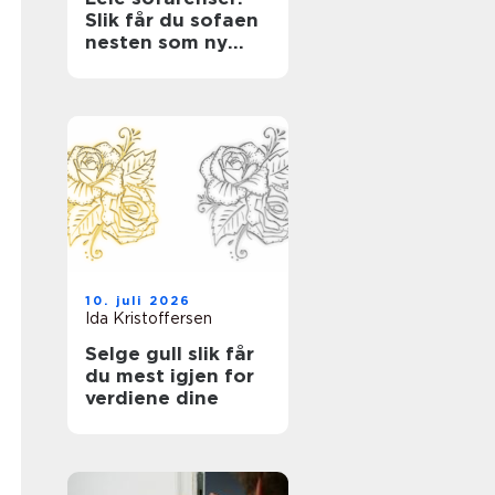
Slik får du sofaen
nesten som ny
igjen med en
tekstilrenser for
sofa
10. juli 2026
Ida Kristoffersen
Selge gull slik får
du mest igjen for
verdiene dine