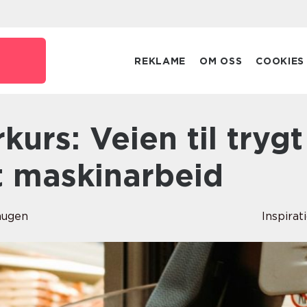
o
REKLAME
OM OSS
COOKIES
t maskinarbeid
augen
Inspirat