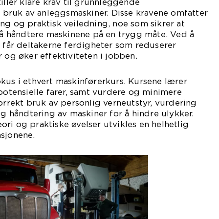
iller klare krav til grunnleggende
or bruk av anleggsmaskiner. Disse kravene omfatter
ng og praktisk veiledning, noe som sikrer at
l å håndtere maskinene på en trygg måte. Ved å
, får deltakerne ferdigheter som reduserer
r og øker effektiviteten i jobben.
kus i ethvert maskinførerkurs. Kursene lærer
 potensielle farer, samt vurdere og minimere
korrekt bruk av personlig verneutstyr, vurdering
ig håndtering av maskiner for å hindre ulykker.
ri og praktiske øvelser utvikles en helhetlig
asjonene.