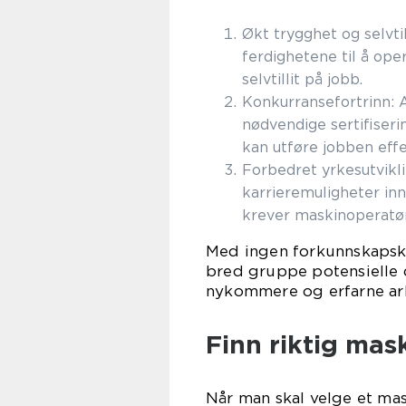
Økt trygghet og selvtil
ferdighetene til å ope
selvtillit på jobb.
Konkurransefortrinn: 
nødvendige sertifiseri
kan utføre jobben effe
Forbedret yrkesutvikli
karrieremuligheter in
krever maskinoperatør
Med ingen forkunnskapskr
bred gruppe potensielle 
nykommere og erfarne arb
Finn riktig mas
Når man skal velge et mas