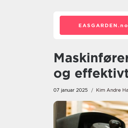
EASGARDEN.
n
Maskinførerkurs: Veien til trygt
og effektiv
07 januar 2025
Kim Andre H