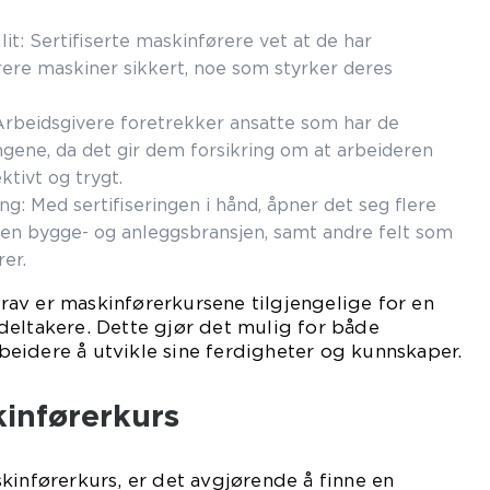
lit: Sertifiserte maskinførere vet at de har
rere maskiner sikkert, noe som styrker deres
Arbeidsgivere foretrekker ansatte som har de
ngene, da det gir dem forsikring om at arbeideren
ktivt og trygt.
ng: Med sertifiseringen i hånd, åpner det seg flere
nen bygge- og anleggsbransjen, samt andre felt som
er.
av er maskinførerkursene tilgjengelige for en
deltakere. Dette gjør det mulig for både
eidere å utvikle sine ferdigheter og kunnskaper.
kinførerkurs
kinførerkurs, er det avgjørende å finne en