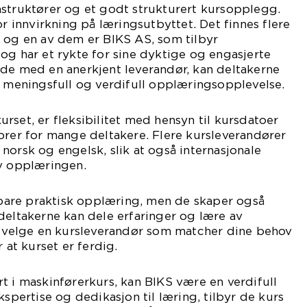
nstruktører og et godt strukturert kursopplegg.
or innvirkning på læringsutbyttet. Det finnes flere
 og en av dem er BIKS AS, som tilbyr
og har et rykte for sine dyktige og engasjerte
ide med en anerkjent leverandør, kan deltakerne
n meningsfull og verdifull opplæringsopplevelse.
 kurset, er fleksibilitet med hensyn til kursdatoer
orer for mange deltakere. Flere kursleverandører
norsk og engelsk, slik at også internasjonale
av opplæringen.
e bare praktisk opplæring, men de skaper også
deltakerne kan dele erfaringer og lære av
 å velge en kursleverandør som matcher dine behov
 at kurset er ferdig.
t i maskinførerkurs, kan BIKS være en verdifull
kspertise og dedikasjon til læring, tilbyr de kurs