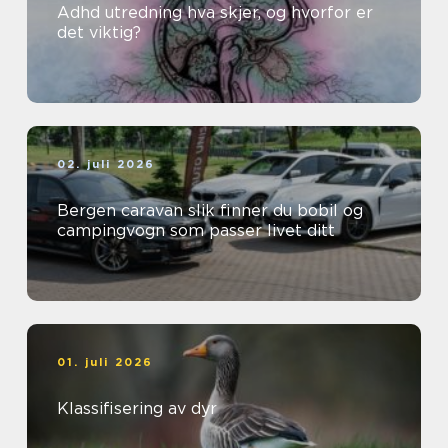
Adhd utredning hva skjer, og hvorfor er
det viktig?
02. juli 2026
Bergen caravan slik finner du bobil og
campingvogn som passer livet ditt
01. juli 2026
Klassifisering av dyr