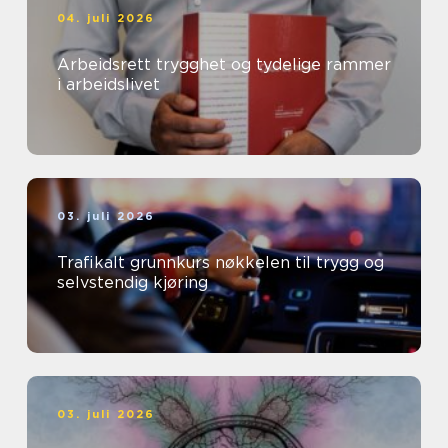
04. juli 2026
Arbeidsrett trygghet og tydelige rammer
i arbeidslivet
03. juli 2026
Trafikalt grunnkurs nøkkelen til trygg og
selvstendig kjøring
03. juli 2026