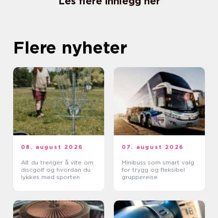
Les flere innlegg her
Flere nyheter
08. august 2026
07. august 2026
Alt du trenger å vite om
Minibuss som smart valg
discgolf og hvordan du
for trygg og fleksibel
lykkes med sporten
gruppereise