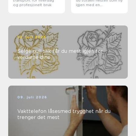
transport for hverdag
du sofaen nesten som ny
og profesjonelt bruk
igjen med en
tekstilrenser for sofa
10. juli 2026
Selge gull slik får du mest igjen for
verdiene dine
09. juli 2026
Vakttelefon låsesmed trygghet når du
trenger det mest