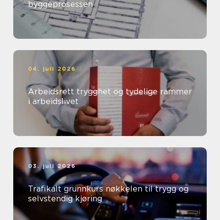
byggeprosessen
04. juli 2026
Arbeidsrett trygghet og tydelige rammer
i arbeidslivet
03. juli 2026
Trafikalt grunnkurs nøkkelen til trygg og
selvstendig kjøring