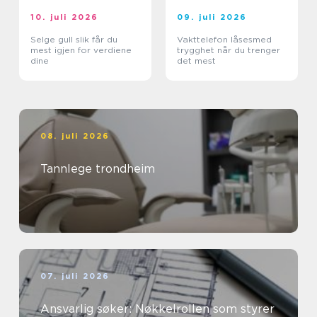
10. juli 2026
09. juli 2026
Selge gull slik får du
Vakttelefon låsesmed
mest igjen for verdiene
trygghet når du trenger
dine
det mest
08. juli 2026
Tannlege trondheim
07. juli 2026
Ansvarlig søker: Nøkkelrollen som styrer