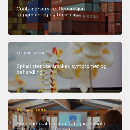
Containerservice: Reparasjon,
oppgradering og tilpasning
11. juni 2026
Spinal stenose årsaker, symptomer og
behandling
06. juni 2026
Seminarlokaler oslo når faglig innhold
fortjener gode rammer