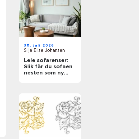
30. juli 2026
Silje Elise Johansen
Leie sofarenser:
Slik får du sofaen
nesten som ny
igjen med en
tekstilrenser for
sofa