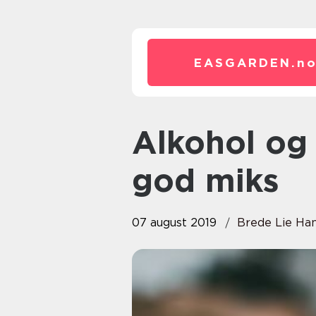
EASGARDEN.
n
Alkohol og barn er sjeldent en
god miks
07 august 2019
Brede Lie Ha