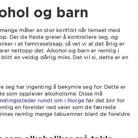
kohol og barn
å mange måter en stor konflikt når temaet med
p. Der de fleste greier å kontrollere seg, og
nker i et familieselskap, så vet vi at det årlig er
larer nettopp det. Alkohol og barn er nemlig i
 blitt en veldig dårlig miks. Det vil si, dette er en
rn.
re seg har ingenting å bekymre seg for. Dette er
r de som opplever alkoholisme. Disse må
andlingssteder rundt om i Norge
før det blir for
emlig en forelder ned veier som de færreste
finnes nemlig mange tabuemner blant de foreldre
alkoholikere.