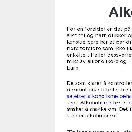
Al
For en forelder er det p
alkohol og barn dukker op
kanskje bare har et par dri
flere foreldre som ikke k
enkelte tilfeller dessverre
miks av alkoholikere og
ba
De som klarer å kontrolle
derimot ikke tilfellet fo
se etter alkoholisme beh
sent. Alkoholisme fører n
ønsker å snakke om. Det 
som er 