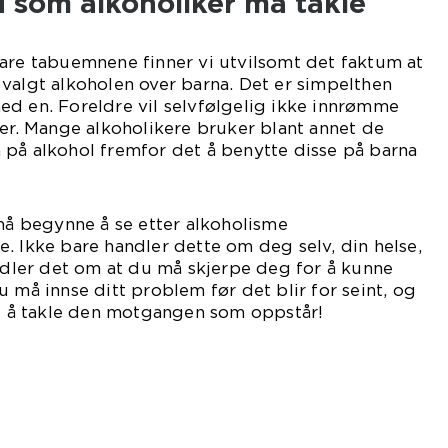
som alkoholiker må takle
are tabuemnene finner vi utvilsomt det faktum at
valgt alkoholen over barna. Det er simpelthen
ed en. Foreldre vil selvfølgelig ikke innrømme
der. Mange alkoholikere bruker blant annet de
 på alkohol fremfor det å benytte disse på barna
ne.
 må begynne å se etter alkoholisme
. Ikke bare handler dette om deg selv, din helse,
andler det om at du må skjerpe deg for å kunne
 må innse ditt problem før det blir for seint, og
il å takle den motgangen som oppstår!