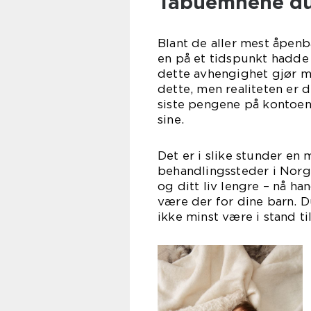
Tabuemnene du 
Blant de aller mest åpenb
en på et tidspunkt hadde 
dette avhengighet gjør m
dette, men realiteten er 
siste pengene på kontoen
si
Det er i slike stunder en
behandlingssteder i Norge
og ditt liv lengre – nå h
være der for dine barn. Du
ikke minst være i stand t