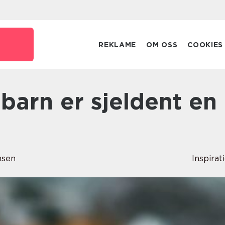
o
REKLAME
OM OSS
COOKIES
nsen
Inspirat