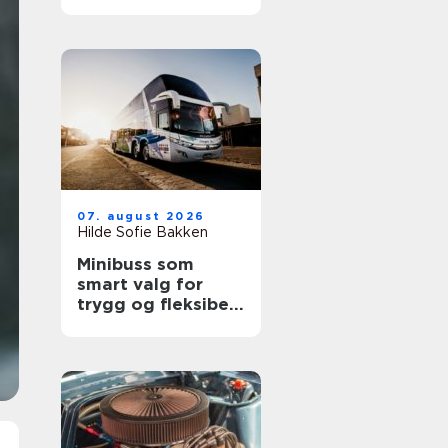
lykkes med
sporten
07. august 2026
Hilde Sofie Bakken
Minibuss som
smart valg for
trygg og fleksibel
gruppereise